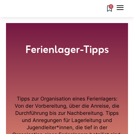
0
Ferienlager-Tipps
Andachten im Ferienlager
Ferienlager-Mottos
Gruselgeschichten
Lagerfeuer-Abende
Tipps zur Organisation eines Ferienlagers:
Von der Vorbereitung, über die Anreise, die
Durchführung bis zur Nachbereitung. Tipps
und Anregungen für Lagerleitung und
Jugendleiter*innen, die tief in der