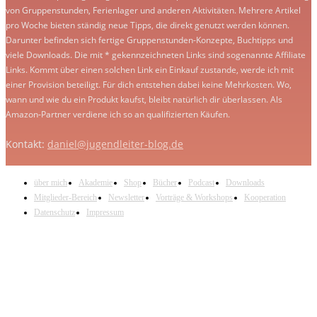
von Gruppenstunden, Ferienlager und anderen Aktivitäten. Mehrere Artikel
pro Woche bieten ständig neue Tipps, die direkt genutzt werden können.
Darunter befinden sich fertige Gruppenstunden-Konzepte, Buchtipps und
viele Downloads. Die mit * gekennzeichneten Links sind sogenannte Affiliate
Links. Kommt über einen solchen Link ein Einkauf zustande, werde ich mit
einer Provision beteiligt. Für dich entstehen dabei keine Mehrkosten. Wo,
wann und wie du ein Produkt kaufst, bleibt natürlich dir überlassen. Als
Amazon-Partner verdiene ich so an qualifizierten Käufen.
Kontakt:
daniel@jugendleiter-blog.de
über mich
Akademie
Shop
Bücher
Podcast
Downloads
Mitglieder-Bereich
Newsletter
Vorträge & Workshops
Kooperation
Datenschutz
Impressum