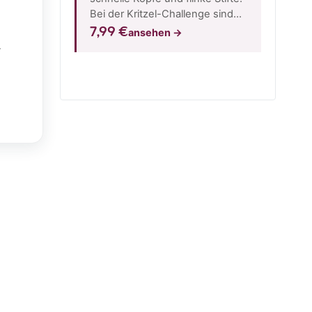
Bei der Kritzel-Challenge sind
Fantasie, Teamgeist und S…
7,99 €
ansehen
→
.