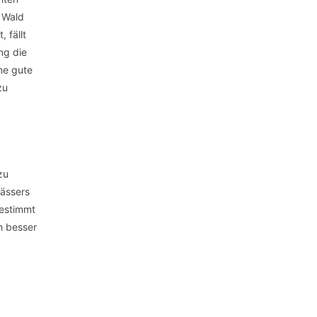
n Wald
 fällt
ng die
ne gute
zu
zu
wässers
bestimmt
h besser