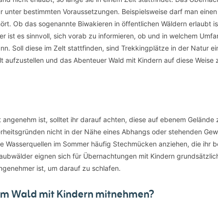
nur unter bestimmten Voraussetzungen. Beispielsweise darf man eine
ört. Ob das sogenannte Biwakieren in öffentlichen Wäldern erlaubt ist,
r ist es sinnvoll, sich vorab zu informieren, ob und in welchem Umfa
 Soll diese im Zelt stattfinden, sind Trekkingplätze in der Natur ei
Zelt aufzustellen und das Abenteuer Wald mit Kindern auf diese Weise 
 angenehm ist, solltet ihr darauf achten, diese auf ebenem Gelände 
cherheitsgründen nicht in der Nähe eines Abhangs oder stehenden Ge
tige Wasserquellen im Sommer häufig Stechmücken anziehen, die ihr 
Laubwälder eignen sich für Übernachtungen mit Kindern grundsätzlic
ngenehmer ist, um darauf zu schlafen.
im Wald mit Kindern mitnehmen?