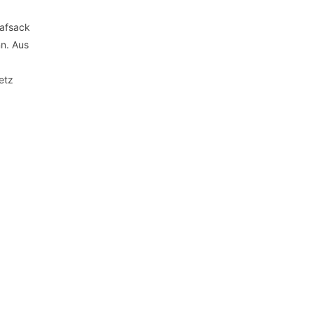
lafsack
nn. Aus
etz