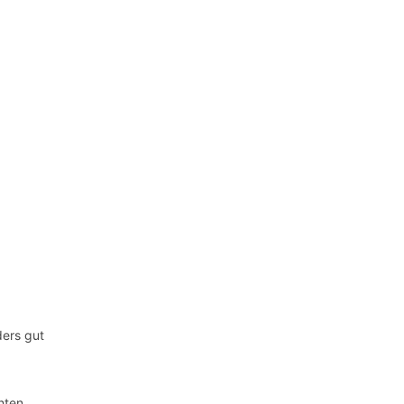
ders gut
hten