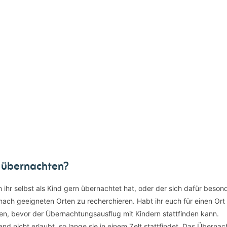
 übernachten?
m ihr selbst als Kind gern übernachtet hat, oder der sich dafür beson
et nach geeigneten Orten zu recherchieren. Habt ihr euch für einen Ort
ären, bevor der Übernachtungsausflug mit Kindern stattfinden kann.
nd nicht erlaubt, so lange sie in einem Zelt stattfindet. Das Übernac