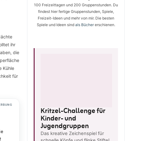
100 Freizeittagen und 200 Gruppenstunden. Du
findest hier fertige Gruppenstunden, Spiele,
Freizeit-Ideen und mehr von mir. Die besten
Spiele und Ideen sind
als Bücher
erschienen.
Nächte
ltet ihr
aben, die
rperfläche
e Kühle
hkeit für
ERBUNG
Kritzel-Challenge für
Kinder- und
Jugendgruppen
ie
Das kreative Zeichenspiel für
t
schnelle Köpfe und flinke Stifte!