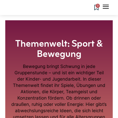
0
Themenwelt: Sport &
Bewegung
Bewegung bringt Schwung in jede
Gruppenstunde – und ist ein wichtiger Teil
der Kinder- und Jugendarbeit. In dieser
Themenwelt findet ihr Spiele, Übungen und
Aktionen, die Körper, Teamgeist und
Konzentration fördern. Ob drinnen oder
draußen, ruhig oder voller Energie: Hier gibt’s
abwechslungsreiche Ideen, die sich leicht
umsetzen lassen und für alle Altersgruppen