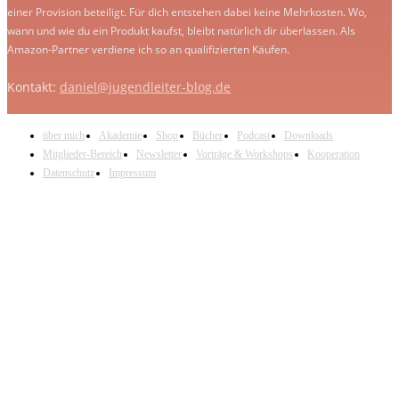
einer Provision beteiligt. Für dich entstehen dabei keine Mehrkosten. Wo,
wann und wie du ein Produkt kaufst, bleibt natürlich dir überlassen. Als
Amazon-Partner verdiene ich so an qualifizierten Käufen.
Kontakt:
daniel@jugendleiter-blog.de
über mich
Akademie
Shop
Bücher
Podcast
Downloads
Mitglieder-Bereich
Newsletter
Vorträge & Workshops
Kooperation
Datenschutz
Impressum