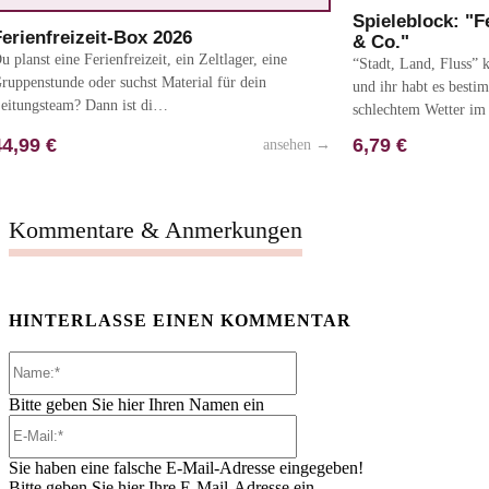
Spieleblock: "F
erienfreizeit-Box 2026
& Co."
u planst eine Ferienfreizeit, ein Zeltlager, eine
“Stadt, Land, Fluss” 
ruppenstunde oder suchst Material für dein
und ihr habt es besti
eitungsteam? Dann ist di…
schlechtem Wetter i
44,99 €
6,79 €
ansehen
→
Kommentare & Anmerkungen
HINTERLASSE EINEN KOMMENTAR
Name:*
Bitte geben Sie hier Ihren Namen ein
E-
Mail:*
Sie haben eine falsche E-Mail-Adresse eingegeben!
Bitte geben Sie hier Ihre E-Mail-Adresse ein