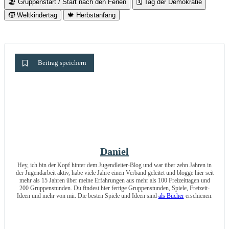
🏖️
Gruppenstart / Start nach den Ferien
🗓️
Tag der Demokratie
🧒
Weltkindertag
🍁
Herbstanfang
Beitrag speichern
Daniel
Hey, ich bin der Kopf hinter dem Jugendleiter-Blog und war über zehn Jahren in
der Jugendarbeit aktiv, habe viele Jahre einen Verband geleitet und blogge hier seit
mehr als 15 Jahren über meine Erfahrungen aus mehr als 100 Freizeittagen und
200 Gruppenstunden. Du findest hier fertige Gruppenstunden, Spiele, Freizeit-
Ideen und mehr von mir. Die besten Spiele und Ideen sind
als Bücher
erschienen.