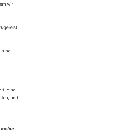
dem wir
zugereist,
utung.
rt, ging
nden, und
d meine