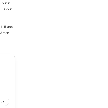
Andere
imat der
Hilf uns,
… Amen.
nder