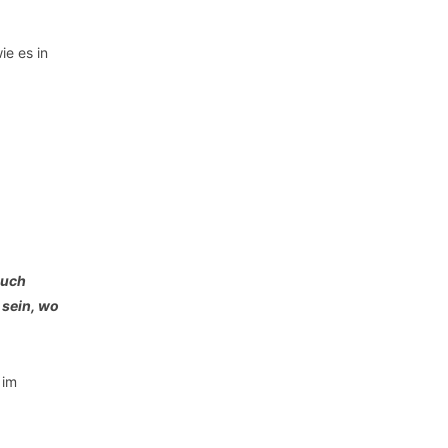
ie es in
euch
 sein, wo
 im