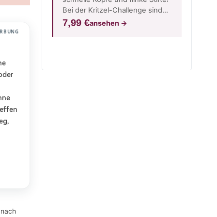
Bei der Kritzel-Challenge sind
Fantasie, Teamgeist und S…
7,99 €
ansehen
→
RBUNG
ne
oder
hne
effen
eg,
 nach