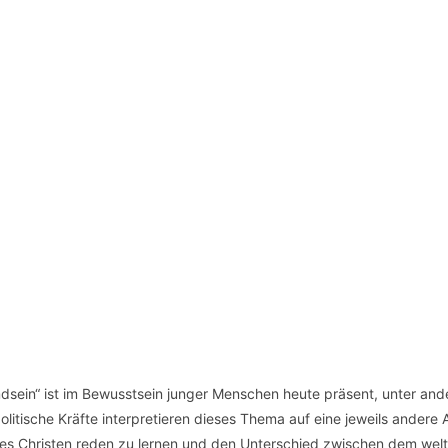
sein“ ist im Bewusstsein junger Menschen heute präsent, unter and
itische Kräfte interpretieren dieses Thema auf eine jeweils andere A
eines Christen reden zu lernen und den Unterschied zwischen dem welt