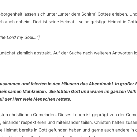
orgenheit lassen sich unter „unter dem Schirm“ Gottes erleben. Und
ch auch daheim. Dort ist seine Heimat – seine geistige Heimat in Got
the Lord my Soul…“]
zunächst ziemlich abstrakt. Auf der Suche nach weiteren Antworten lo
zusammen und feierten in den Häusern das Abendmahl. In großer 
emeinsamen Mahlzeiten. Sie lobten Gott und waren im ganzen Volk
l der Herr viele Menschen rettete.
sten christlichen Gemeinden. Dieses Leben ist geprägt von der Geme
 einander respektieren und miteinander teilen. Christen halten zus
re Heimat bereits in Gott gefunden haben und gerne auch andere in 