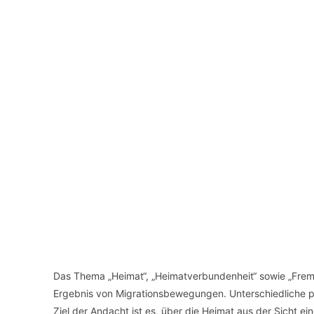
Das Thema „Heimat“, „Heimatverbundenheit“ sowie „Fremd
Ergebnis von Migrationsbewegungen. Unterschiedliche pol
Ziel der Andacht ist es, über die Heimat aus der Sicht 