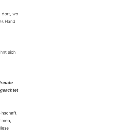
 dort, wo
tes Hand.
hnt sich
Freude
 geachtet
inschaft,
ammen,
diese