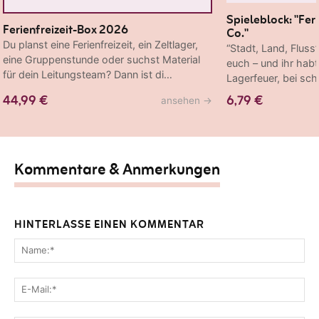
Spieleblock: "Fer
Ferienfreizeit-Box 2026
Co."
Du planst eine Ferienfreizeit, ein Zeltlager,
“Stadt, Land, Fluss
eine Gruppenstunde oder suchst Material
euch – und ihr hab
für dein Leitungsteam? Dann ist di…
Lagerfeuer, bei sc
44,99 €
6,79 €
ansehen
→
Kommentare & Anmerkungen
HINTERLASSE EINEN KOMMENTAR
Na
E-
Mai