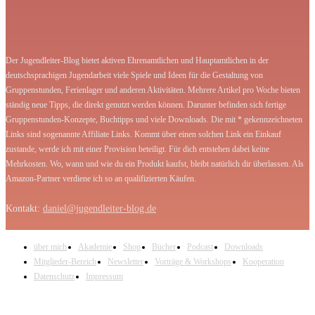
Der Jugendleiter-Blog bietet aktiven Ehrenamtlichen und Hauptamtlichen in der
deutschsprachigen Jugendarbeit viele Spiele und Ideen für die Gestaltung von
Gruppenstunden, Ferienlager und anderen Aktivitäten. Mehrere Artikel pro Woche bieten
ständig neue Tipps, die direkt genutzt werden können. Darunter befinden sich fertige
Gruppenstunden-Konzepte, Buchtipps und viele Downloads. Die mit * gekennzeichneten
Links sind sogenannte Affiliate Links. Kommt über einen solchen Link ein Einkauf
zustande, werde ich mit einer Provision beteiligt. Für dich entstehen dabei keine
Mehrkosten. Wo, wann und wie du ein Produkt kaufst, bleibt natürlich dir überlassen. Als
Amazon-Partner verdiene ich so an qualifizierten Käufen.
Kontakt:
daniel@jugendleiter-blog.de
über mich
Akademie
Shop
Bücher
Podcast
Downloads
Mitglieder-Bereich
Newsletter
Vorträge & Workshops
Kooperation
Datenschutz
Impressum