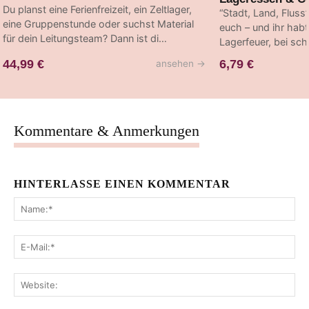
Du planst eine Ferienfreizeit, ein Zeltlager,
“Stadt, Land, Fluss
eine Gruppenstunde oder suchst Material
euch – und ihr hab
für dein Leitungsteam? Dann ist di…
Lagerfeuer, bei sc
44,99 €
6,79 €
ansehen
→
Kommentare & Anmerkungen
HINTERLASSE EINEN KOMMENTAR
Na
E-
Mai
Web