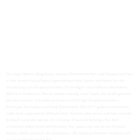
Über 111 Spiele aus „Die perfekte Minute“ für Gruppenstunde,
Spielstraße und Ferienlager
Der Jugendleiter-Blog bietet aktiven Ehrenamtlichen und Hauptamtlichen
in der deutschsprachigen Jugendarbeit viele Spiele und Ideen für die
Gestaltung von Gruppenstunden, Ferienlager und anderen Aktivitäten.
Mehrere Artikel pro Woche bieten ständig neue Tipps, die direkt genutzt
werden können. Darunter befinden sich fertige Gruppenstunden-
Konzepte, Buchtipps und viele Downloads. Die mit * gekennzeichneten
Links sind sogenannte Affiliate Links. Kommt über einen solchen Link ein
Einkauf zustande, werde ich mit einer Provision beteiligt. Für dich
entstehen dabei keine Mehrkosten. Wo, wann und wie du ein Produkt
kaufst, bleibt natürlich dir überlassen. Als Amazon-Partner verdiene ich
so an qualifizierten Käufen.