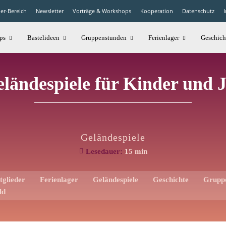
der-Bereich
Newsletter
Vorträge & Workshops
Kooperation
Datenschutz
ps
Bastelideen
Gruppenstunden
Ferienlager
Geschich
ländespiele für Kinder und 
Geländespiele
Lesedauer:
15
min
tglieder
Ferienlager
Geländespiele
Geschichte
Grupp
ld