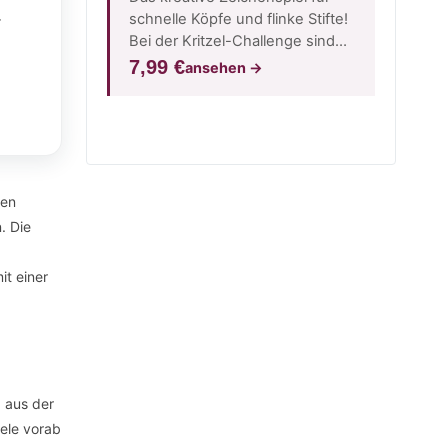
.
schnelle Köpfe und flinke Stifte!
Bei der Kritzel-Challenge sind
Fantasie, Teamgeist und S…
7,99 €
ansehen
→
hen
. Die
it einer
 aus der
iele vorab