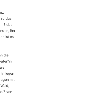
anz
ird das
r, Bieber
nden, ihn
h ist es
an die
eiter*in
eren
 hinlegen
ragen mit
 Wald,
ns 7 von