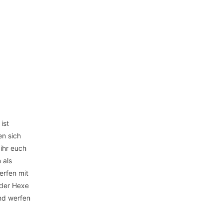
ist
en sich
 ihr euch
 als
erfen mit
 der Hexe
und werfen