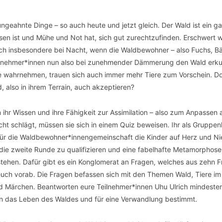
ngeahnte Dinge – so auch heute und jetzt gleich. Der Wald ist ein g
n ist und Mühe und Not hat, sich gut zurechtzufinden. Erschwert w
ch insbesondere bei Nacht, wenn die Waldbewohner – also Fuchs, Bä
ilnehmer*innen nun also bei zunehmender Dämmerung den Wald erku
ahrnehmen, trauen sich auch immer mehr Tiere zum Vorschein. Doc
, also in ihrem Terrain, auch akzeptieren?
hr Wissen und ihre Fähigkeit zur Assimilation – also zum Anpassen 
t schlägt, müssen sie sich in einem Quiz beweisen. Ihr als Gruppenl
nd für die Waldbewohner*innengemeinschaft die Kinder auf Herz und Ni
r die zweite Runde zu qualifizieren und eine fabelhafte Metamorphose
ehen. Dafür gibt es ein Konglomerat an Fragen, welches aus zehn F
r euch vorab. Die Fragen befassen sich mit den Themen Wald, Tiere im
nd Märchen. Beantworten eure Teilnehmer*innen Uhu Ulrich mindeste
se in das Leben des Waldes und für eine Verwandlung bestimmt.