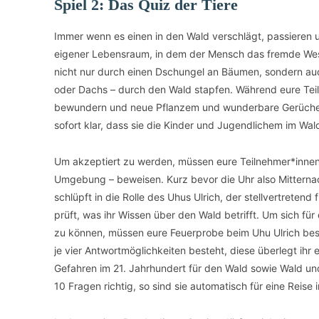
Spiel 2: Das Quiz der Tiere
Immer wenn es einen in den Wald verschlägt, passieren u
eigener Lebensraum, in dem der Mensch das fremde Wese
nicht nur durch einen Dschungel an Bäumen, sondern au
oder Dachs – durch den Wald stapfen. Während eure Te
bewundern und neue Pflanzem und wunderbare Gerüche w
sofort klar, dass sie die Kinder und Jugendlichem im Wald
Um akzeptiert zu werden, müssen eure Teilnehmer*innen i
Umgebung – beweisen. Kurz bevor die Uhr also Mitternach
schlüpft in die Rolle des Uhus Ulrich, der stellvertrete
prüft, was ihr Wissen über den Wald betrifft. Um sich fü
zu können, müssen eure Feuerprobe beim Uhu Ulrich best
je vier Antwortmöglichkeiten besteht, diese überlegt ih
Gefahren im 21. Jahrhundert für den Wald sowie Wald u
10 Fragen richtig, so sind sie automatisch für eine Rei