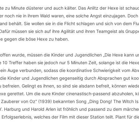
te zu Minute düsterer und auch kälter. Das Anlitz der Hexe ist schaud
her noch nie in ihrem Wald waren, eine solche Angst einzujagen. Doch 
d behält. Sie wollen sie in die Flicht schlagen und sich von dem Fl
Dafür müssen sie sich auf ihre Agilität und ihren Teamgeist als Grupp
ce gegen die böse Hexe zu haben.
offen wurde, müssen die Kinder und Jugendlichen „Die Hexe kann un
se 10 Treffer haben sie jedoch nur 5 Minuten Zeit, solange ist die Hex
 ein Auge verbunden, sodass die koordinative Schwierigkeit vom Ab
h die Kinder und Jugendlichen gegenseitig durch Absprachen gut koo
efreien. Gelingt es ihnen, so sind sie alsdann befreit, können wied
xe gerettet. Um die eure Kinder cinenastisch-passend abzuholen, kö
er Zauberer von Oz“ (1939) bekannten Song „Ding Dong! The Witch I
 Y. Harburg und Harold Arlen ist fröhlich und passend zu dem märch
rfolgserlebnis, welches der Film mit dieser Station teilt. Plant für di