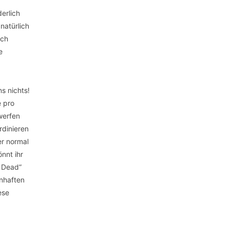
erlich
natürlich
uch
e
s nichts!
e pro
werfen
rdinieren
er normal
nnt ihr
s Dead“
enhaften
ese