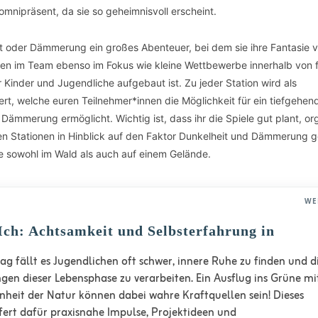
 omnipräsent, da sie so geheimnisvoll erscheint.
t oder Dämmerung ein großes Abenteuer, bei dem sie ihre Fantasie v
en im Team ebenso im Fokus wie kleine Wettbewerbe innerhalb von 
 Kinder und Jugendliche aufgebaut ist. Zu jeder Station wird als
t, welche euren Teilnehmer*innen die Möglichkeit für ein tiefgehen
mmerung ermöglicht. Wichtig ist, dass ihr die Spiele gut plant, org
igen Stationen in Hinblick auf den Faktor Dunkelheit und Dämmerung
le sowohl im Wald als auch auf einem Gelände.
WE
Ich: Achtsamkeit und Selbsterfahrung in
ag fällt es Jugendlichen oft schwer, innere Ruhe zu finden und d
gen dieser Lebensphase zu verarbeiten. Ein Ausflug ins Grüne mi
önheit der Natur können dabei wahre Kraftquellen sein! Dieses
efert dafür praxisnahe Impulse, Projektideen und