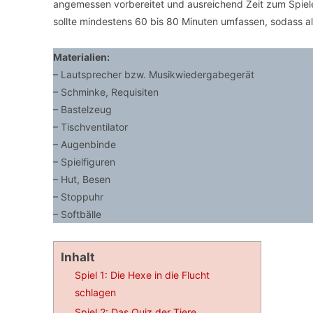
angemessen vorbereitet und ausreichend Zeit zum Spiele
sollte mindestens 60 bis 80 Minuten umfassen, sodass 
Materialien:
– Lautsprecher bzw. Musikwiedergabegerät
– Schminke, Requisiten
– Bastelzeug
– Tischventilator
– Augenbinde
– Spielfiguren
– Hut, Besen
– Stoppuhr
– Softbälle
Inhalt
Spiel 1: Die Hexe in die Flucht
schlagen
Spiel 2: Das Quiz der Tiere