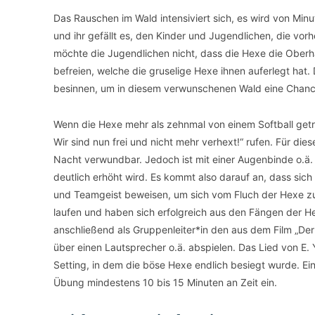
Das Rauschen im Wald intensiviert sich, es wird von Minu
und ihr gefällt es, den Kinder und Jugendlichen, die vor
möchte die Jugendlichen nicht, dass die Hexe die Oberhan
befreien, welche die gruselige Hexe ihnen auferlegt hat. 
besinnen, um in diesem verwunschenen Wald eine Chan
Wenn die Hexe mehr als zehnmal von einem Softball getr
Wir sind nun frei und nicht mehr verhext!“ rufen. Für die
Nacht verwundbar. Jedoch ist mit einer Augenbinde o.ä.
deutlich erhöht wird. Es kommt also darauf an, dass sic
und Teamgeist beweisen, um sich vom Fluch der Hexe zu b
laufen und haben sich erfolgreich aus den Fängen der He
anschließend als Gruppenleiter*in den aus dem Film „D
über einen Lautsprecher o.ä. abspielen. Das Lied von E.
Setting, in dem die böse Hexe endlich besiegt wurde. Ein E
Übung mindestens 10 bis 15 Minuten an Zeit ein.