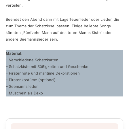
verteilen.
Beendet den Abend dann mit Lagerfeuerlieder oder Lieder, die
zum Thema der Schatzinsel passen. Einige beliebte Songs
könnten „Fünfzehn Mann auf des toten Manns Kiste“ oder
andere Seemannslieder sein.
Material:
– Verschiedene Schatzkarten
– Schatzkiste mit Süßigkeiten und Geschenke
– Piratenhüte und maritime Dekorationen
– Piratenkostüme (optional)
– Seemannslieder
– Muscheln als Deko