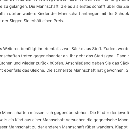
e zu gelangen. Die Mannschaft, die es als erstes schafft über die Ziel
hin dürfen weitere Kinder der Mannschaft anfangen mit der Schub
der Sieger. Sie erhält einen Preis.
s Weiteren benötigt ihr ebenfalls zwei Säcke aus Stoff. Zudem werd
annschaften treten gegeneinander an. Ihr gebt das Startsignal. Dann 
Hütchen und wieder zurück hüpfen. Anschließend geben Sie das Säc
t ebenfalls das Gleiche. Die schnellste Mannschaft hat gewonnen. Si
de Mannschaften müssen sich gegenüberstehen. Die Kinder der jeweil
weils ein Kind aus einer Mannschaft versuchen die gegnerische Mann
ieser Mannschaft zu der anderen Mannschaft rüber wandern. Klappt e