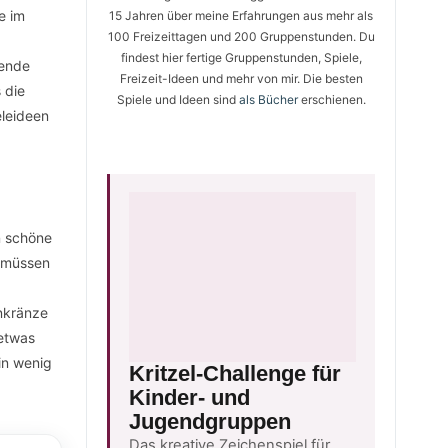
e im
15 Jahren über meine Erfahrungen aus mehr als
100 Freizeittagen und 200 Gruppenstunden. Du
findest hier fertige Gruppenstunden, Spiele,
fende
Freizeit-Ideen und mehr von mir. Die besten
 die
Spiele und Ideen sind
als Bücher
erschienen.
eleideen
n schöne
u müssen
nkränze
etwas
in wenig
Kritzel-Challenge für
Kinder- und
Jugendgruppen
Das kreative Zeichenspiel für