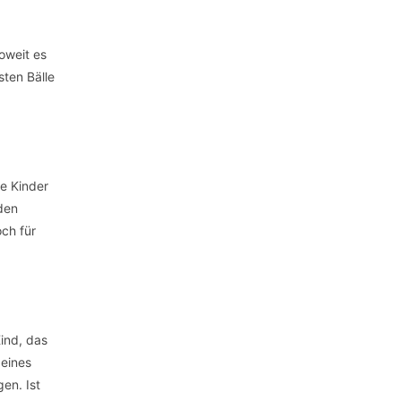
oweit es
sten Bälle
e Kinder
den
ch für
Kind, das
 eines
en. Ist