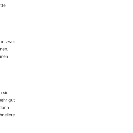
tte
 in zwei
nnen.
inen
n sie
sehr gut
 dann
hnellere