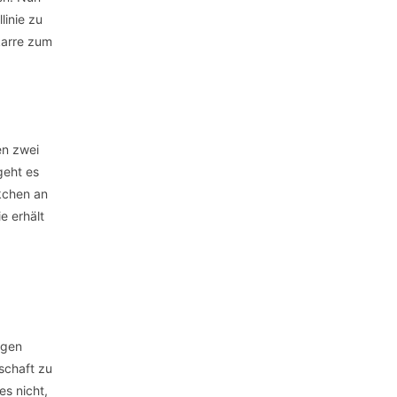
linie zu
karre zum
en zwei
geht es
kchen an
e erhält
igen
schaft zu
s nicht,