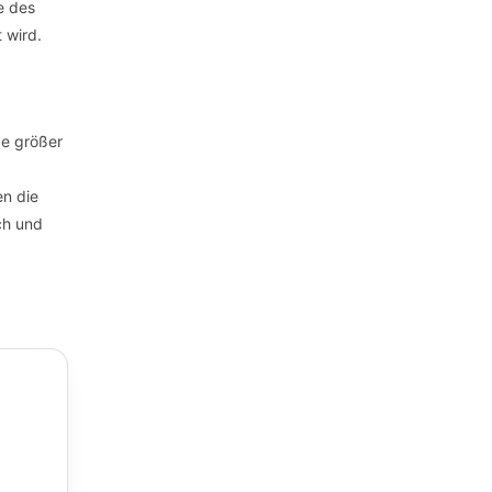
e des
 wird.
pe größer
n die
ch und