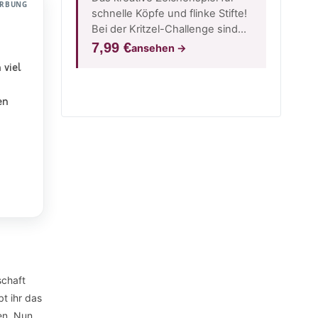
RBUNG
schnelle Köpfe und flinke Stifte!
Bei der Kritzel-Challenge sind
Fantasie, Teamgeist und S…
7,99 €
ansehen
→
 viel
en
schaft
t ihr das
en. Nun